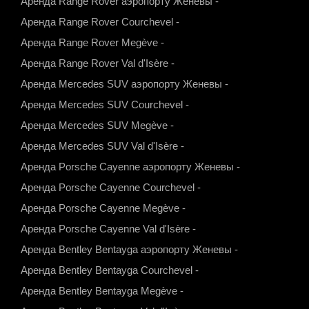
Аренда Range Rover аэропорту Женевы
-
a
s
u
c
Аренда Range Rover Courchevel
-
t
t
t
e
Аренда Range Rover Megève
-
s
a
u
b
Аренда Range Rover Val d'Isère
-
a
g
b
o
Аренда Mercedes SUV аэропорту Женевы
-
p
r
e
o
Аренда Mercedes SUV Courchevel
-
p
a
k
Аренда Mercedes SUV Megève
-
m
Аренда Mercedes SUV Val d'Isère
-
Аренда Porsche Cayenne аэропорту Женевы
-
Аренда Porsche Cayenne Courchevel
-
Аренда Porsche Cayenne Megève
-
Аренда Porsche Cayenne Val d'Isère
-
Аренда Bentley Bentayga аэропорту Женевы
-
Аренда Bentley Bentayga Courchevel
-
Аренда Bentley Bentayga Megève
-