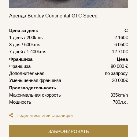
Аренда Bentley Continental GTC Speed
Цена за день
С
1 день / 200kms
2 160
€
3 дня / 600kms
6 050
€
7 дней / 1 400kms
12 710
€
Франшиза
Цена
Франшиза
80 000 €
Дополнительная
по запросу
Уменьшенная франшиза
20 000€
Производительность
Максимальная скорость
335km/h
Мощность
780л.с.
Поделитесь этой страницей