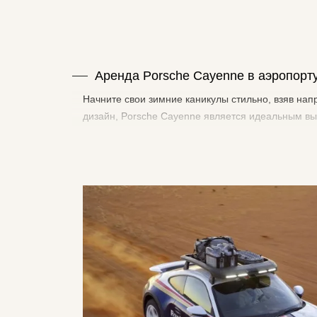
Аренда Porsche Cayenne в аэропор
Начните свои зимние каникулы стильно, взяв нап
дизайн, Porsche Cayenne является идеальным вы
Шамони, Куршевель, Межев и Валь д'Изер. Узнай
Женеве.
Зачем арендовать Porsche Cayenne в 
Аэропорт Женевы — идеальные ворота для досту
исключительные впечатления от вождения в сам
альпийских приключений:
• Исключительные характеристики на снегу: Por
самых скользких дорогах. Его мощность позволяе
• Роскошь и внутренний комфорт: Porsche Cayen
комфорт, идеально подходящий для длительных 