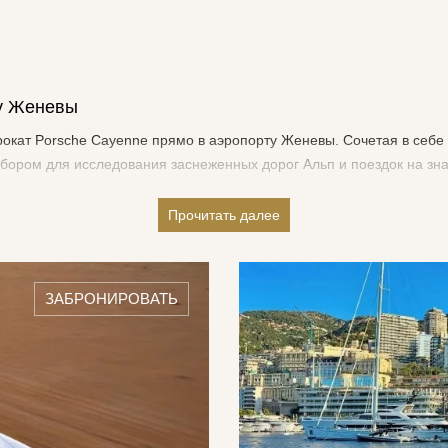
ту Женевы
рокат Porsche Cayenne прямо в аэропорту Женевы. Сочетая в себе
бором для исследования заснеженных дорог Альп и поездок на зн
те, почему аренда Porsche Cayenne — лучшее решение, чтобы в п
Прочитать далее
аэропорту Женевы этой зимой?
па к Альпам и их престижным горнолыжным курортам. Аренда Pors
ЗАБРОНИРОВАТЬ
ых суровых зимних условиях. Вот почему этот роскошный внедоро
sche Cayenne оснащен системой полного привода, обеспечивающей
т с легкостью перемещаться по заснеженной местности Альп.
ne с просторным салоном, высококачественной отделкой и сидень
поездок на лыжные курорты.