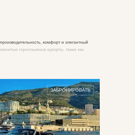
 производительность, комфорт и элегантный
аменитые горнолыжные курорты, такие как
олной мере насладиться зимними каникулами в
che Cayenne по прибытии гарантирует вам
ЗАБРОНИРОВАТЬ
жник — идеальный автомобиль для ваших
 оптимальную устойчивость и сцепление даже на
ями с подогревом предлагает вам абсолютный