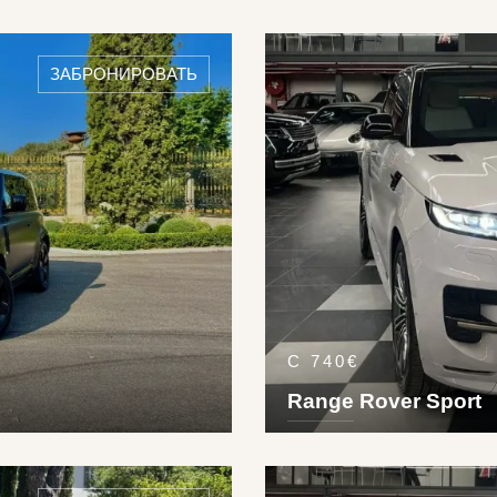
DETAILS ›
8
5
3
2
Die
19
km
ЗАБРОНИРОВАТЬ
С 740€
Range Rover Sport
DETAILS ›
5
4
4
6
Pet
24
km