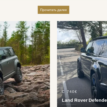
их прекрасным вариантом для путешественников, предпочитающих 
побережью, где сегодня ты можешь перемещаться по холмистой се
Прочитать далее
одов. Авто данного бренда также прекрасно подходит для зимнего 
водом. В Luxury & Services Rent мы рады предложить на прокат ш
щренным автолюбителям. Машины могут быть доставлены как в аэро
ЗАБРОНИРОВАТЬ
и в крупные европейские города такие, как Ницца, Париж, Вена, М
С 740€
Land Rover Defende