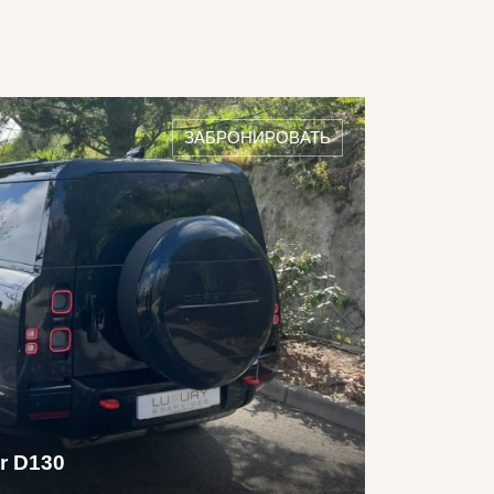
активный отдых. Модели Land Rover отлично
льской местности, окруженной горами, а уже
сезона, так как обладает вместительным
ирокий выбор моделей спортивного внедорожника
порт, так и к горным склонам Куршавеля,
ЗАБРОНИРОВАТЬ
илан, Рим и Барселона.
r D130