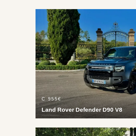
5
5
3
4
Pet
250
km/h
С 955€
Land Rover Defender D90 V8
5
3
3
4
???
240
km/h