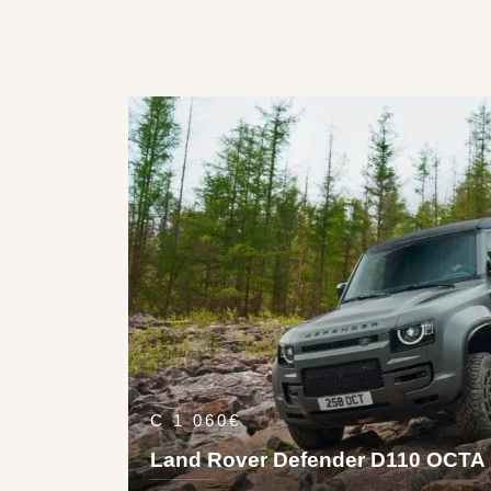
авто в перемещении по бездорожью, что делает 
подойдут для экскурсий по Средиземноморскому 
завтра бродить по уютным улочкам гламурных гор
багажником, тяговитым двигателем и полным при
Land Rover, которые придутся по вкусу даже изо
Шамони и других именитых Альпийских курортов; 
С 1 060€
Land Rover Defender D110 OCTA