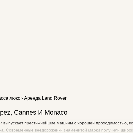
асса люкс
› Аренда Land Rover
opez, Cannes И Monaco
er выпускает престижнейшие машины с хорошей проходимостью, ко
нтовка. Современные внедорожники знаменитой марки получили широ