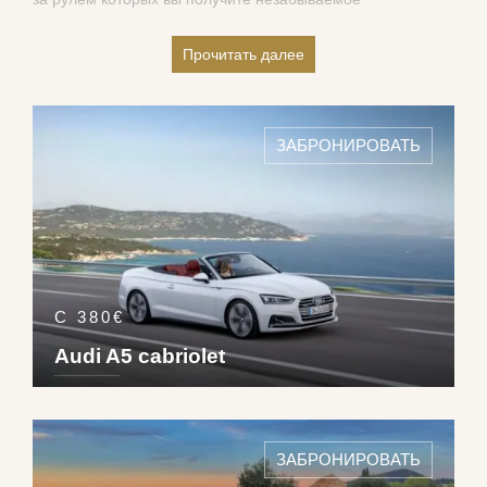
удовольствие и оцените комфорт самых престижных марк
и моделей.
Прочитать далее
>Арендуя автомобиль с Luxury & Services Rent, вы
получаете:
ЗАБРОНИРОВАТЬ
• последние модели, вышедшие на рынок.
• новые или почти новые автомобили.
• зарезервированную вами модель машины. В
большинстве случаев ма гарантируем цвет автомобиля,
цвет салона, год выпуска и пробег.
• полностью экипированный автомобиль. Мы с гордостью
предоставим вам машину оборудованную
С 380€
многочисленными функциями (пакет AMG, поддержка
Audi A5 cabriolet
IPod, система хайтек, автоматическая парковка и т.д.)
DETAILS ›
4
2
2
Die
ЗАБРОНИРОВАТЬ
250
km/h