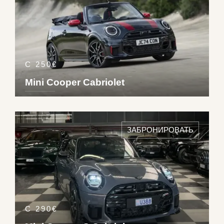
С 250€
Mini Cooper Cabriolet
DETAILS ›
4
2
2
Pet
ЗАБРОНИРОВАТЬ
193
km/h
С 290€