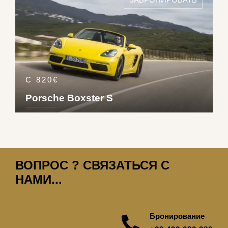
Pet
312
km/h
С 820€
Porsche Boxster S
DETAILS ›
2
2
3
Ess
279
km/h
ВОПРОС ? СВЯЗАТЬСЯ С
НАМИ...
Бронирование