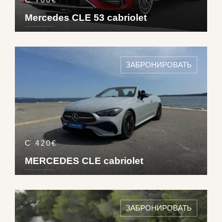
Mercedes CLE 53 cabriolet
DETAILS ›
4
2
1
2
ЗАБРОНИРОВАТЬ
Pet
250
km/h
С 420€
MERCEDES CLE cabriolet
DETAILS ›
4
3
1
2
ЗАБРОНИРОВАТЬ
Die
234
km/h