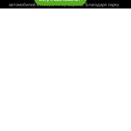
автомобилей в любую точку Европы. Благодаря парку
культовых моделей и внимательному и чрезвычайно
эффективному обслуживанию мы предлагаем поистине
эксклюзивный опыт вождения, в котором сочетаются
элегантность, престиж и совершенство.
Explore
О компании
Аренда без шофера
Kohtakt
Бронирование
Все наши автомобили
Наши беспилотные автомобили
Наши автомобили с шоферами