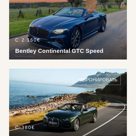
С 2 160€
Bentley Continental GTC Speed
DETAILS ›
4
2
1
1
ЗАБРОНИРОВАТЬ
Pet
335
km/h
С 380€