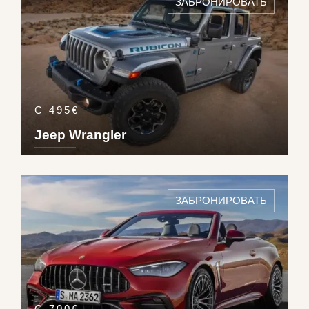
ЗАБРОНИРОВАТЬ
С 495€
Jeep Wrangler
DETAILS ›
5
4
1
3
ЗАБРОНИРОВАТЬ
Pet
180
km/h
С 700€