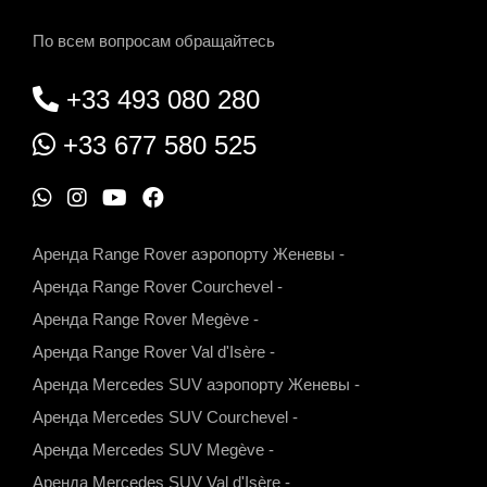
По всем вопросам обращайтесь
+33 493 080 280
+33 677 580 525
W
I
Y
F
h
n
o
a
Аренда Range Rover аэропорту Женевы
-
a
s
u
c
Аренда Range Rover Courchevel
-
t
t
t
e
Аренда Range Rover Megève
-
s
a
u
b
Аренда Range Rover Val d'Isère
-
a
g
b
o
Аренда Mercedes SUV аэропорту Женевы
-
p
r
e
o
Аренда Mercedes SUV Courchevel
-
p
a
k
Аренда Mercedes SUV Megève
-
m
Аренда Mercedes SUV Val d'Isère
-