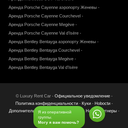
Аренда Porsche Cayenne аэропорту Женевы
-
Аренда Porsche Cayenne Courchevel
-
Аренда Porsche Cayenne Megève
-
Аренда Porsche Cayenne Val d'Isère
-
Аренда Bentley Bentayga аэропорту Женевы
-
Аренда Bentley Bentayga Courchevel
-
Аренда Bentley Bentayga Megève
-
Аренда Bentley Bentayga Val d'Isère
© Luxury Rent Car -
Официальное уведомление
-
Политика конфиденциальности
-
Куки
-
Нoboctи
-
Дополнительные страницы
-
Ссылки
-
Наши партнеры
-
Я из оперативной
группы.
Режиссёр
Com'online
Могу я вам помочь?