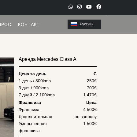
W
I
Y
F
h
n
o
a
ПРОС
КОНТАКТ
Русский
a
s
u
c
t
t
t
e
s
a
u
b
a
g
b
o
Аренда Mercedes Class A
p
r
e
o
p
a
k
Цена за день
С
m
1 день / 300kms
250
€
3 дня / 900kms
700
€
7 дней / 2 100kms
1 470
€
Франшиза
Цена
Франшиза
4 500€
Дополнительная
по запросу
Уменьшенная
1 500€
франшиза