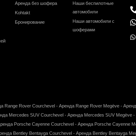
Аренда без шофера
Наши беспилотные
автомобили
Kohtakt
Наши автомобили с
Бронирование
шоферами
лей
h
a
t
s
a
p
p
а Range Rover Courchevel
-
Аренда Range Rover Megève
-
Аренд
нда Mercedes SUV Courchevel
-
Аренда Mercedes SUV Megève
-
ренда Porsche Cayenne Courchevel
-
Аренда Porsche Cayenne M
ренда Bentley Bentayga Courchevel
-
Аренда Bentley Bentayga Me