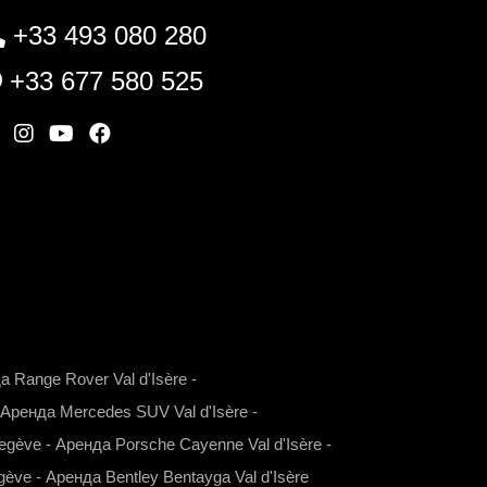
+33 493 080 280
+33 677 580 525
W
I
Y
F
n
o
a
s
u
c
t
t
e
a
u
b
g
b
o
r
e
o
a
k
а Range Rover Val d'Isère
-
m
Аренда Mercedes SUV Val d'Isère
-
egève
-
Аренда Porsche Cayenne Val d'Isère
-
gève
-
Аренда Bentley Bentayga Val d'Isère