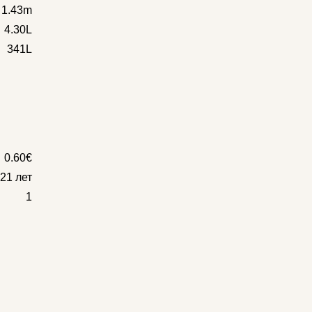
x 1.43m
4.30L
341L
0.60€
21 лет
1