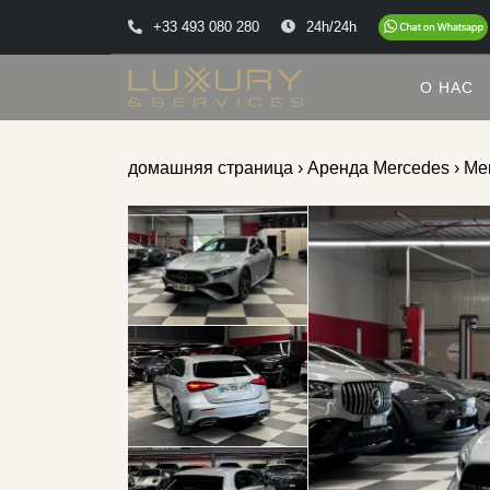
+33 493 080 280
24h/24h
О НАС
домашняя страница
›
Аренда Mercedes
› Me