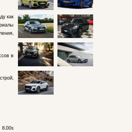
ду как
ериалы
ления,
ссов в
строй,
8.00s