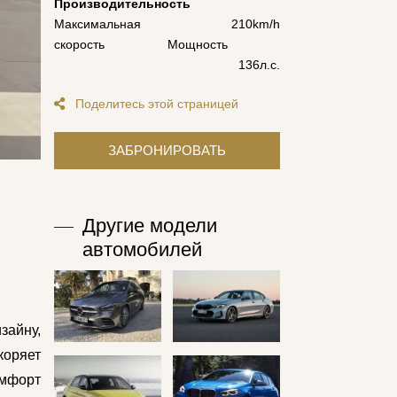
Производительность
Максимальная
210km/h
скорость
Мощность
136л.с.
Поделитесь этой страницей
Другие модели
автомобилей
зайну,
коряет
омфорт