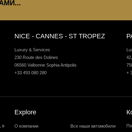
МИ...
NICE - CANNES - ST TROPEZ
P
Luxury & Services
Lu
230 Route des Dolines
42
06560 Valbonne Sophia Antipolis
75
+33 493 080 280
+ 
Explore
К
 в
По
О компании
Все наши автомобили