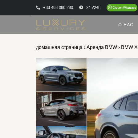
+33 493 080 280
24h/24h
О НАС
домашняя страница
›
Аренда BMW
› BMW X