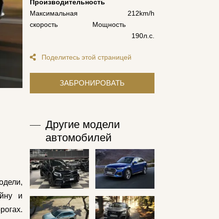
Производительность
Максимальная
212km/h
скорость
Мощность
190л.с.
Поделитесь этой страницей
Другие модели
автомобилей
одели,
айну и
рогах.