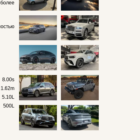
 более
ностью
8.00s
x 1.62m
5.10L
500L