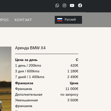
W
I
Y
F
h
n
o
a
ПРОС
КОНТАКТ
Русский
a
s
u
c
t
t
t
e
s
a
u
b
a
g
b
o
Аренда BMW X4
p
r
e
o
p
a
k
Цена за день
С
m
1 день / 200kms
420
€
3 дня / 600kms
1 180
€
7 дней / 1 400kms
2 490
€
Франшиза
Цена
Франшиза
11 000€
Дополнительная
по запросу
Уменьшенная
3 500€
франшиза