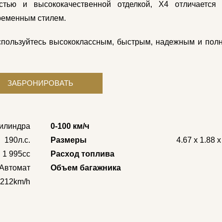
тью и высококачественной отделкой, X4 отличается
ременным стилем.
пользуйтесь высококлассным, быстрым, надежным и пол
цилиндра
0-100 км/ч
190л.с.
Размеры
4.67 x 1.88 
1 995cc
Расход топлива
Автомат
Объем багажника
212km/h