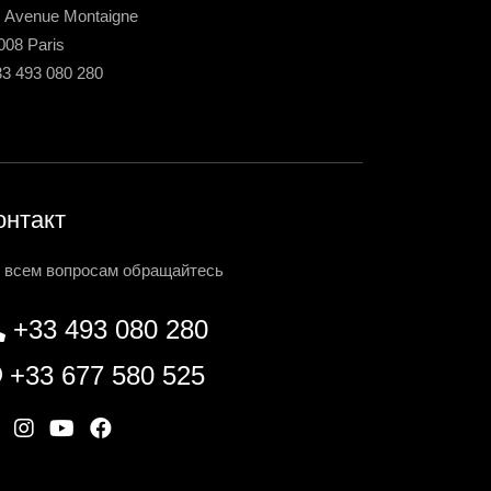
, Avenue Montaigne
008 Paris
33 493 080 280
онтакт
 всем вопросам обращайтесь
+33 493 080 280
+33 677 580 525
W
I
Y
F
n
o
a