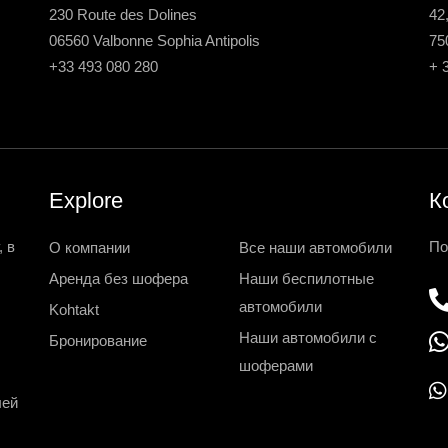
230 Route des Dolines
42
06560 Valbonne Sophia Antipolis
75
+33 493 080 280
+ 
Explore
К
 в
По
О компании
Все наши автомобили
Аренда без шофера
Наши беспилотные
автомобили
Kohtakt
Наши автомобили с
Бронирование
шоферами
лей
h