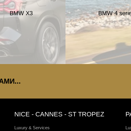
BMW X3
BMW 4 serie 
МИ...
NICE - CANNES - ST TROPEZ
P
Luxury & Services
Lu