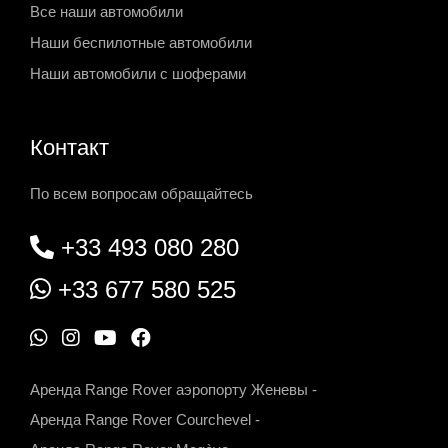
Все наши автомобили
Наши беспилотные автомобили
Наши автомобили с шоферами
Контакт
По всем вопросам обращайтесь
+33 493 080 280
+33 677 580 525
W
I
Y
F
h
n
o
a
Аренда Range Rover аэропорту Женевы
-
a
s
u
c
Аренда Range Rover Courchevel
-
t
t
t
e