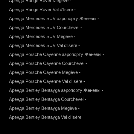
Аренда Range Rover Megève
-
s
a
u
b
Аренда Range Rover Val d'Isère
-
a
g
b
o
Аренда Mercedes SUV аэропорту Женевы
-
p
r
e
o
Аренда Mercedes SUV Courchevel
-
p
a
k
Аренда Mercedes SUV Megève
-
m
Аренда Mercedes SUV Val d'Isère
-
Аренда Porsche Cayenne аэропорту Женевы
-
Аренда Porsche Cayenne Courchevel
-
Аренда Porsche Cayenne Megève
-
Аренда Porsche Cayenne Val d'Isère
-
Аренда Bentley Bentayga аэропорту Женевы
-
Аренда Bentley Bentayga Courchevel
-
Аренда Bentley Bentayga Megève
-
Аренда Bentley Bentayga Val d'Isère