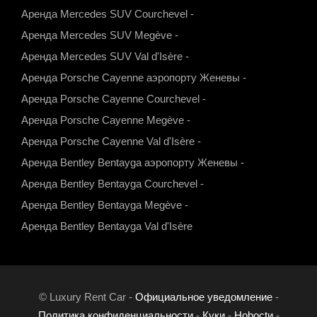
Аренда Mercedes SUV Courchevel
-
p
a
k
Аренда Mercedes SUV Megève
-
m
Аренда Mercedes SUV Val d'Isère
-
Аренда Porsche Cayenne аэропорту Женевы
-
Аренда Porsche Cayenne Courchevel
-
Аренда Porsche Cayenne Megève
-
Аренда Porsche Cayenne Val d'Isère
-
Аренда Bentley Bentayga аэропорту Женевы
-
Аренда Bentley Bentayga Courchevel
-
Аренда Bentley Bentayga Megève
-
Аренда Bentley Bentayga Val d'Isère
© Luxury Rent Car -
Официальное уведомление
-
Политика конфиденциальности
-
Куки
-
Нoboctи
-