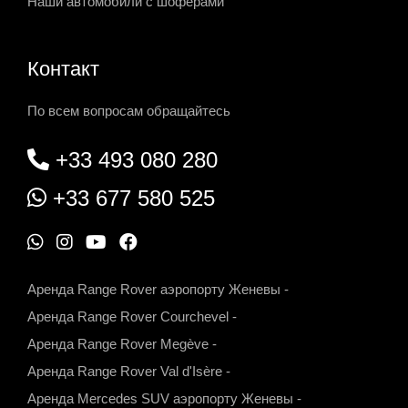
Наши автомобили с шоферами
Контакт
По всем вопросам обращайтесь
+33 493 080 280
+33 677 580 525
W
I
Y
F
h
n
o
a
Аренда Range Rover аэропорту Женевы
-
a
s
u
c
Аренда Range Rover Courchevel
-
t
t
t
e
Аренда Range Rover Megève
-
s
a
u
b
Аренда Range Rover Val d'Isère
-
a
g
b
o
Аренда Mercedes SUV аэропорту Женевы
-
p
r
e
o