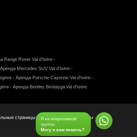
n
o
a
s
u
c
t
t
e
a
u
b
g
b
o
r
e
o
a
k
а Range Rover Val d'Isère
-
m
Аренда Mercedes SUV Val d'Isère
-
egève
-
Аренда Porsche Cayenne Val d'Isère
-
gève
-
Аренда Bentley Bentayga Val d'Isère
ельные страницы
-
Ссылки
-
Наши партнеры
-
Я из оперативной
группы.
Могу я вам помочь?