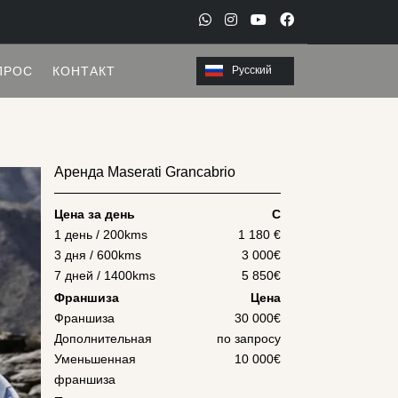
W
I
Y
F
h
n
o
a
ПРОС
КОНТАКТ
Русский
a
s
u
c
t
t
t
e
s
a
u
b
a
g
b
o
Аренда Maserati Grancabrio
p
r
e
o
p
a
k
Цена за день
С
m
1 день / 200kms
1 180
€
3 дня / 600kms
3 000
€
7 дней / 1400kms
5 850
€
Франшиза
Цена
Франшиза
30 000€
Дополнительная
по запросу
Уменьшенная
10 000€
франшиза