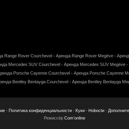
h
a
t
s
a
p
p
а Range Rover Courchevel
-
Аренда Range Rover Megève
-
Аренд
нда Mercedes SUV Courchevel
-
Аренда Mercedes SUV Megève
-
ренда Porsche Cayenne Courchevel
-
Аренда Porsche Cayenne M
ренда Bentley Bentayga Courchevel
-
Аренда Bentley Bentayga Me
ие
-
Политика конфиденциальности
-
Куки
-
Нoboctи
-
Дополнит
Режиссёр
Com'online