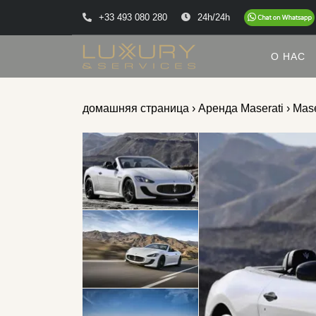
+33 493 080 280
24h/24h
О НАС
домашняя страница
›
Аренда Maserati
› Mase