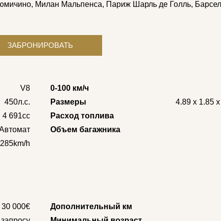
ьюмичино, Милан Мальпенса, Париж Шарль де Голль, Барсе
V8
0-100 км/ч
450л.с.
Размеры
4.89 x 1.85 
4 691cc
Расход топлива
Автомат
Объем багажника
285km/h
30 000€
Дополнительный км
 запросу
Минимальный возраст