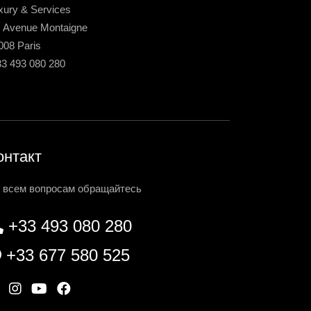
xury & Services
, Avenue Montaigne
008 Paris
33 493 080 280
онтакт
 всем вопросам обращайтесь
+33 493 080 280
+33 677 580 525
W
I
Y
F