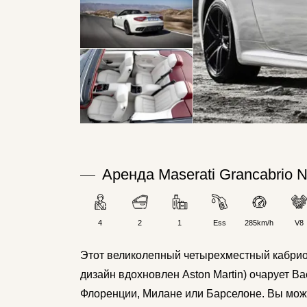
Аренда Maserati Grancabrio N
4
2
1
Ess
285km/h
V8
Этот великолепный четырехместный кабриоле
дизайн вдохновлен Aston Martin) очарует Ва
Флоренции, Милане или Барселоне. Вы може