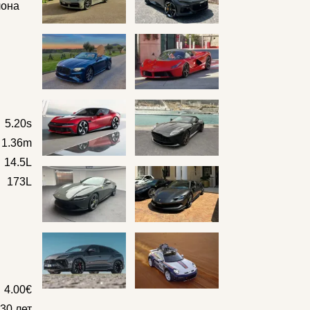
лона
5.20s
x 1.36m
14.5L
173L
4.00€
30 лет